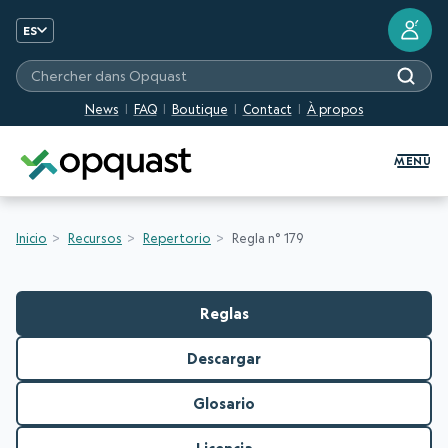
?
ES
Chercher dans Opquast
News
FAQ
Boutique
Contact
À propos
Formation et certification Quali
MENU
Inicio
Recursos
Repertorio
Regla n° 179
Reglas
Descargar
Glosario