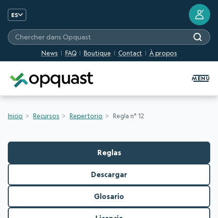
?
ES
Chercher dans Opquast
News
FAQ
Boutique
Contact
À propos
Formation et certification Quali
MENU
Inicio
Recursos
Repertorio
Regla n° 12
Reglas
Descargar
Glosario