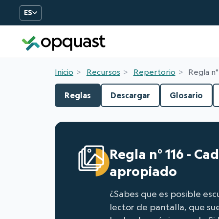
ES
Formation et certificatio
Inicio
Recursos
Repertorio
Regla n°
Reglas
Descargar
Glosario
Regla n° 116 - Ca
apropiado
¿Sabes que es posible esc
lector de pantalla, que su