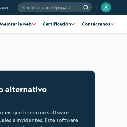
?
opos
Chercher dans Opquast
Mejorar la web
Certificación
Contáctanos
o alternativo
sonas que tienen un software
uales e invidentes. Este software