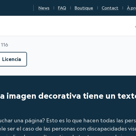
News
FAQ
Boutique
Contact
À pr
n Qualité Numérique
 116
Licencia
da imagen decorativa tiene un text
uchar una página? Esto es lo que hacen todas las per
ele ser el caso de las personas con discapacidades vis