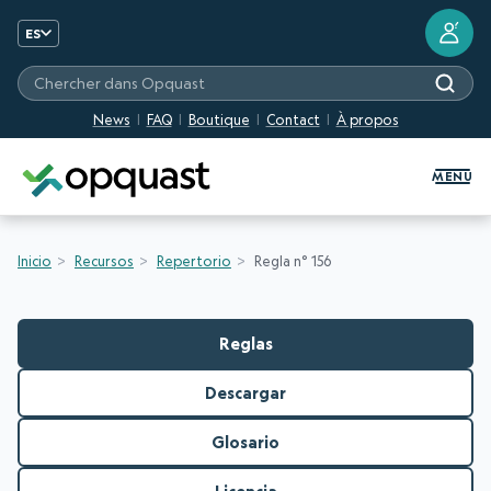
?
ES
Chercher dans Opquast
News
FAQ
Boutique
Contact
À propos
Formation et certification Quali
MENU
Inicio
Recursos
Repertorio
Regla n° 156
Reglas
Descargar
Glosario