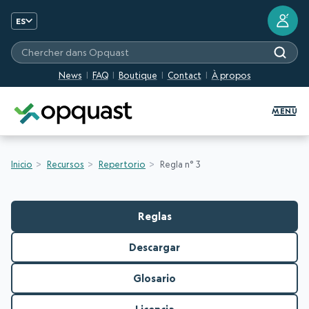
?
ES
Chercher dans Opquast
News
FAQ
Boutique
Contact
À propos
Formation et certification Quali
MENU
Inicio
Recursos
Repertorio
Regla n° 3
Reglas
Descargar
Glosario