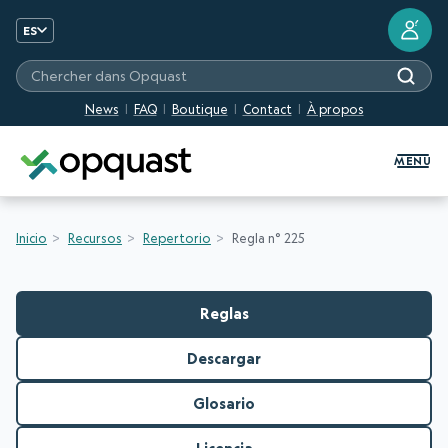
?
ES
Chercher dans Opquast
News
FAQ
Boutique
Contact
À propos
Formation et certification Quali
MENU
Inicio
Recursos
Repertorio
Regla n° 225
Reglas
Descargar
Glosario