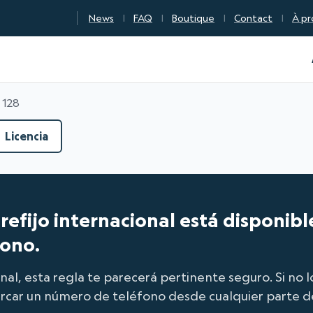
News
FAQ
Boutique
Contact
À pr
n Qualité Numérique
 128
Licencia
 prefijo internacional está disponib
fono.
onal, esta regla te parecerá pertinente seguro. Si no 
rcar un número de teléfono desde cualquier parte 