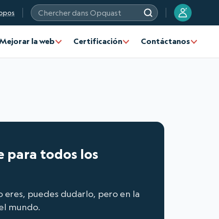
?
opos
Chercher dans Opquast
Mejorar la web
Certificación
Contáctanos
le para todos los
lo eres, puedes dudarlo, pero en la
del mundo.