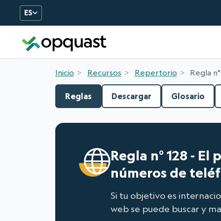
ES
Formation et certificatio
Inicio
Recursos
Repertorio
Regla n°
Reglas
Descargar
Glosario
Regla n° 128 - El
números de telé
Si tu objetivo es internaci
web se puede buscar y ma