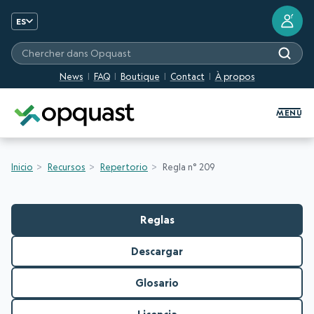
?
ES
Chercher dans Opquast
News
FAQ
Boutique
Contact
À propos
Formation et certification Quali
MENU
Inicio
Recursos
Repertorio
Regla n° 209
Reglas
Descargar
Glosario