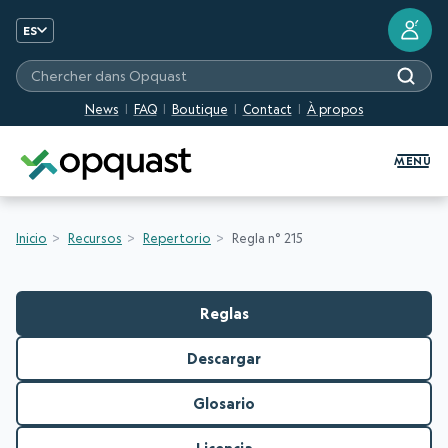
?
ES
Chercher dans Opquast
News
FAQ
Boutique
Contact
À propos
Formation et certification Quali
MENU
Inicio
Recursos
Repertorio
Regla n° 215
Reglas
Descargar
Glosario