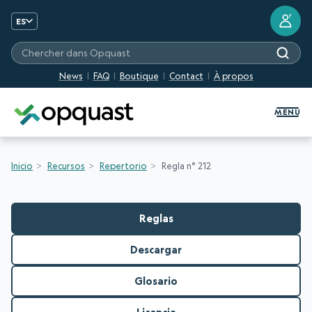
?
ES
Chercher dans Opquast
News
FAQ
Boutique
Contact
À propos
Formation et certification Quali
MENU
Inicio
Recursos
Repertorio
Regla n° 212
Reglas
Descargar
Glosario