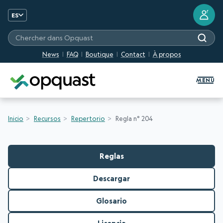
?
ES
Chercher dans Opquast
News
FAQ
Boutique
Contact
À propos
Formation et certification Quali
MENU
Inicio
Recursos
Repertorio
Regla n° 204
Reglas
Descargar
Glosario