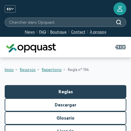
?
ES
Chercher dans Opquast
News
FAQ
Boutique
Contact
À propos
Formation et certification Quali
MENU
Inicio
Recursos
Repertorio
Regla n° 194
Reglas
Descargar
Glosario