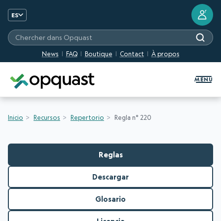
?
ES
Chercher dans Opquast
News
FAQ
Boutique
Contact
À propos
Formation et certification Quali
MENU
Inicio
Recursos
Repertorio
Regla n° 220
Reglas
Descargar
Glosario