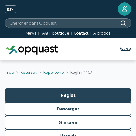
?
ES
Chercher dans Opquast
News
FAQ
Boutique
Contact
À propos
Formation et certification Quali
MENU
Inicio
Recursos
Repertorio
Regla n° 107
Reglas
Descargar
Glosario