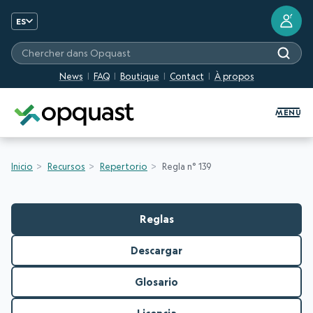
?
ES
Chercher dans Opquast
News
FAQ
Boutique
Contact
À propos
Formation et certification Quali
MENU
Inicio
Recursos
Repertorio
Regla n° 139
Reglas
Descargar
Glosario