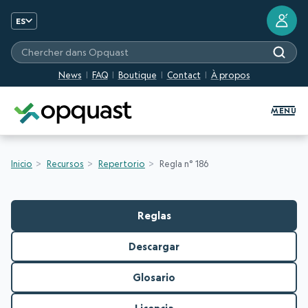
?
ES
Chercher dans Opquast
News
FAQ
Boutique
Contact
À propos
Formation et certification Quali
MENU
Inicio
Recursos
Repertorio
Regla n° 186
Reglas
Descargar
Glosario