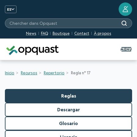
?
ES
Chercher dans Opquast
News
FAQ
Boutique
Contact
À propos
Formation et certification Quali
MENU
Inicio
Recursos
Repertorio
Regla n° 17
Reglas
Descargar
Glosario