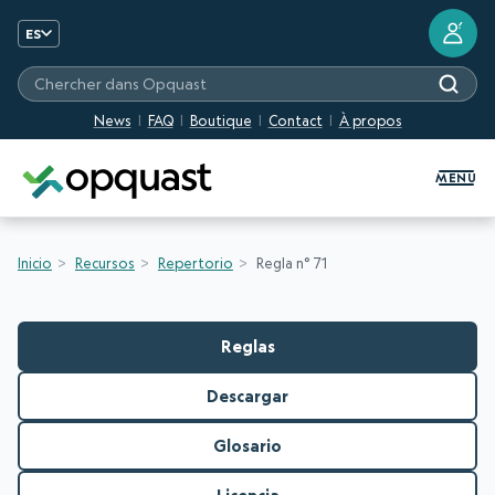
?
ES
Chercher dans Opquast
News
FAQ
Boutique
Contact
À propos
Formation et certification Quali
MENU
Inicio
Recursos
Repertorio
Regla n° 71
Reglas
Descargar
Glosario