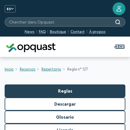
?
ES
Chercher dans Opquast
News
FAQ
Boutique
Contact
À propos
Formation et certification Quali
MENU
Inicio
Recursos
Repertorio
Regla n° 127
Reglas
Descargar
Glosario