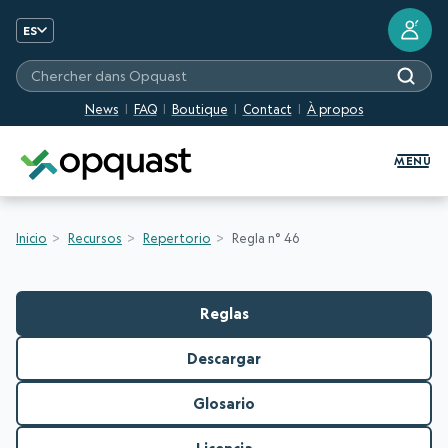
?
ES
Chercher dans Opquast
News
FAQ
Boutique
Contact
À propos
Formation et certification Quali
MENU
Inicio
Recursos
Repertorio
Regla n° 46
Reglas
Descargar
Glosario