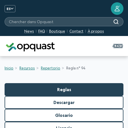
?
ES
Chercher dans Opquast
News
FAQ
Boutique
Contact
À propos
Formation et certification Quali
MENU
Inicio
Recursos
Repertorio
Regla n° 94
Reglas
Descargar
Glosario