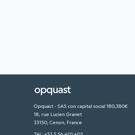
Opquast - SAS con capital social 180,380€
18, rue Lucien Granet
33150, Cenon, France
Tél
:
+33 5 56 401 402