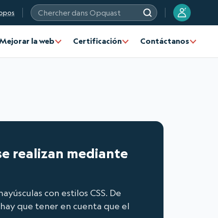
?
opos
Chercher dans Opquast
Mejorar la web
Certificación
Contáctanos
 se realizan mediante
ayúsculas con estilos CSS. De
n hay que tener en cuenta que el