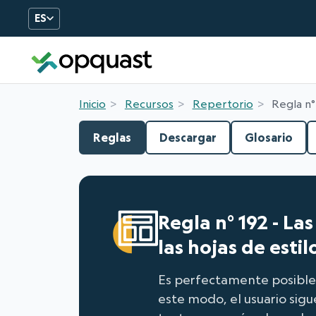
ES
Formation et certificatio
Inicio
Recursos
Repertorio
Regla n°
Reglas
Descargar
Glosario
Regla n° 192 - La
las hojas de estil
Es perfectamente posible 
este modo, el usuario sigu