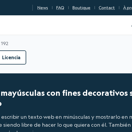
News
FAQ
Boutique
Contact
À pr
n Qualité Numérique
 192
Licencia
s mayúsculas con fines decorativos
o
escribir un texto web en minúsculas y mostrarlo en m
e siendo libre de hacer lo que quiera con él. Tambié