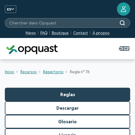
?
ES
Chercher dans Opquast
News
FAQ
Boutique
Contact
À propos
Formation et certification Quali
MENU
Inicio
Recursos
Repertorio
Regla n° 76
Reglas
Descargar
Glosario