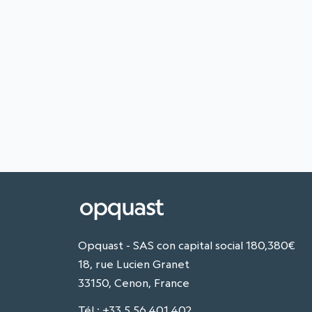
Opquast - SAS con capital social 180,380€
18, rue Lucien Granet
33150, Cenon, France
Tél
:
+33 5 56 401 402