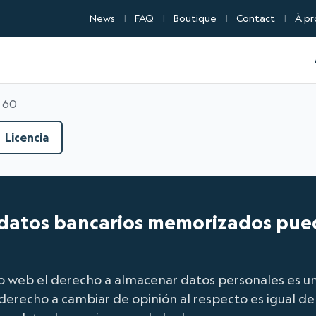
News
FAQ
Boutique
Contact
À pr
n Qualité Numérique
° 60
Licencia
s datos bancarios memorizados pue
tio web el derecho a almacenar datos personales es
 derecho a cambiar de opinión al respecto es igual d