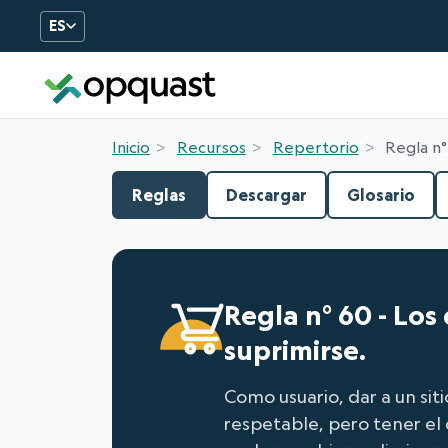
ES
Formation et certificatio
Inicio
Recursos
Repertorio
Regla n
Reglas
Descargar
Glosario
Regla n° 60 - Lo
suprimirse.
Como usuario, dar a un si
respetable, pero tener el