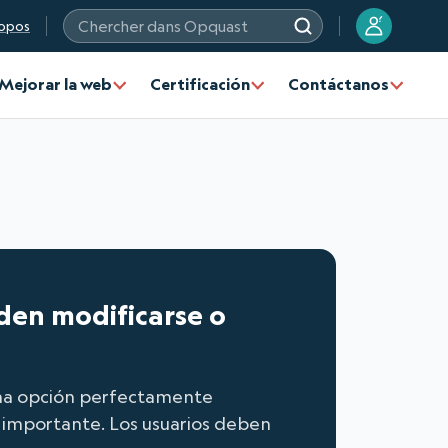
?
opos
Chercher dans Opquast
Mejorar la web
Certificación
Contáctanos
den modificarse o
 una opción perfectamente
e importante. Los usuarios deben