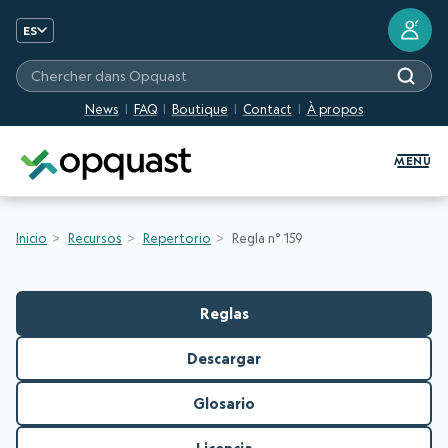
?
ES
Chercher dans Opquast
News
FAQ
Boutique
Contact
À propos
Formation et certification Quali
MENU
Inicio
Recursos
Repertorio
Regla n° 159
Reglas
Descargar
Glosario