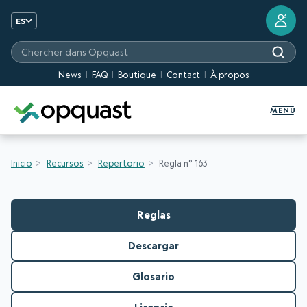
?
ES
Chercher dans Opquast
News
FAQ
Boutique
Contact
À propos
Formation et certification Quali
MENU
Inicio
Recursos
Repertorio
Regla n° 163
Reglas
Descargar
Glosario