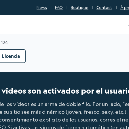
News
FAQ
Boutique
Contact
À pr
n Qualité Numérique
 124
Licencia
s videos son activados por el usuari
e los vídeos es un arma de doble filo. Por un lado, 
e su sitio sea más dinámico (joven, fresco, sexy, etc.).
consentimiento explícito de los usuarios, corres el r
EO. Si activas tus vídeos de forma automática (en au