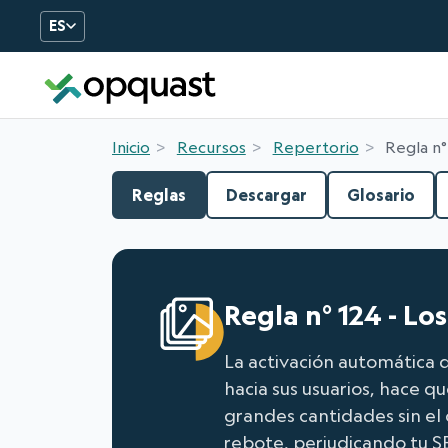
ES
Formation et certificatio
Inicio
Recursos
Repertorio
Regla n°
Reglas
Descargar
Glosario
Regla n° 124 - Lo
La activación automática d
hacia sus usuarios, hace qu
grandes cantidades sin el 
rebote, perjudicando tu S