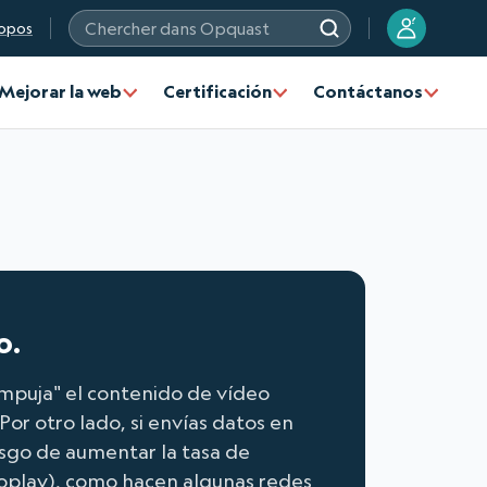
?
opos
Chercher dans Opquast
Mejorar la web
Certificación
Contáctanos
o.
"empuja" el contenido de vídeo
 Por otro lado, si envías datos en
iesgo de aumentar la tasa de
toplay), como hacen algunas redes