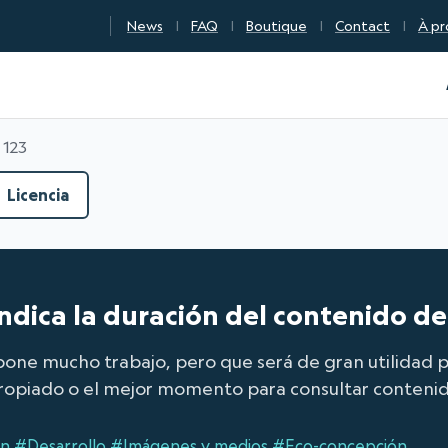
News
FAQ
Boutique
Contact
À pr
n Qualité Numérique
 123
Licencia
 indica la duración del contenido de
ne mucho trabajo, pero que será de gran utilidad par
apropiado o el mejor momento para consultar contenid
ón
#Desarrollo
#Imágenes y medios
#Eco-concepción