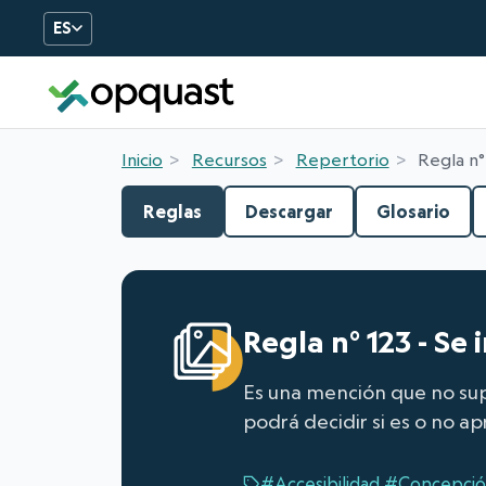
ES
Formation et certificatio
Inicio
Recursos
Repertorio
Regla n°
Reglas
Descargar
Glosario
Regla n° 123 - Se
Es una mención que no supo
podrá decidir si es o no 
#Accesibilidad
#Concepci