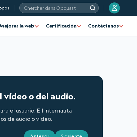
?
opos
Chercher dans Opquast
Mejorar la web
Certificación
Contáctanos
l vídeo o del audio.
a el usuario. Ell internauta
os de audio o vídeo.
Anterior
Siguiente