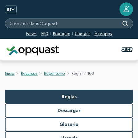
?
ES
Chercher dans Opquast
News
FAQ
Boutique
Contact
À propos
Formation et certification Quali
MENU
Inicio
Recursos
Repertorio
Regla n° 108
Reglas
Descargar
Glosario