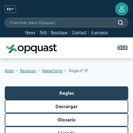
?
ES
Chercher dans Opquast
News
FAQ
Boutique
Contact
À propos
Formation et certification Quali
MENU
Inicio
Recursos
Repertorio
Regla n° 57
Reglas
Descargar
Glosario