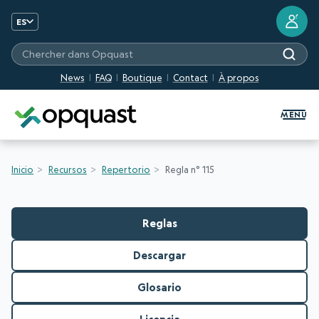
?
ES
Chercher dans Opquast
News
FAQ
Boutique
Contact
À propos
Formation et certification Quali
MENU
Inicio
Recursos
Repertorio
Regla n° 115
Reglas
Descargar
Glosario