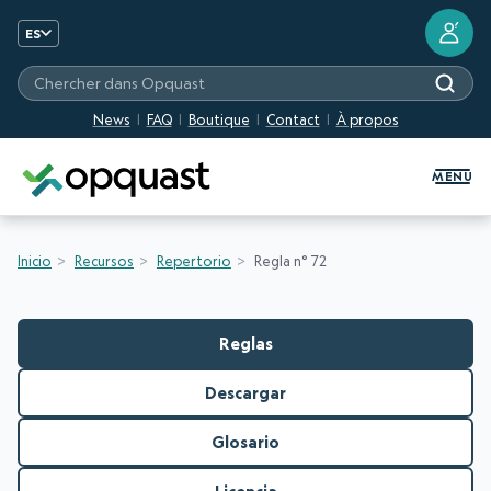
?
ES
Chercher dans Opquast
News
FAQ
Boutique
Contact
À propos
Formation et certification Quali
MENU
Inicio
Recursos
Repertorio
Regla n° 72
Reglas
Descargar
Glosario