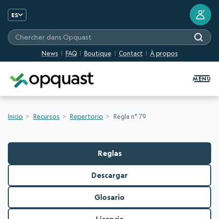
?
ES
Chercher dans Opquast
News
FAQ
Boutique
Contact
À propos
Formation et certification Quali
MENU
Inicio
Recursos
Repertorio
Regla n° 79
Reglas
Descargar
Glosario