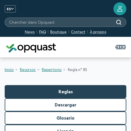
?
ES
Chercher dans Opquast
News
FAQ
Boutique
Contact
À propos
Formation et certification Quali
MENU
Inicio
Recursos
Repertorio
Regla n° 85
Reglas
Descargar
Glosario