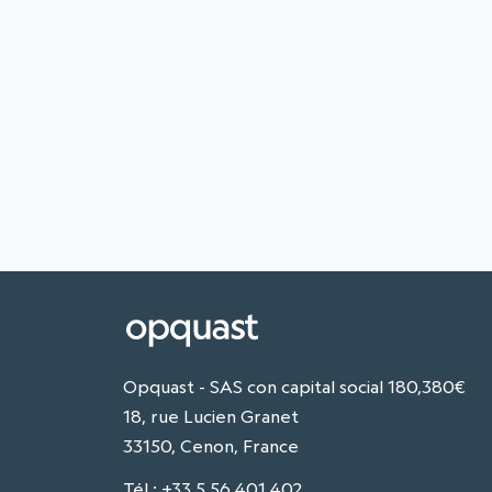
Opquast - SAS con capital social 180,380€
18, rue Lucien Granet
33150, Cenon, France
Tél
:
+33 5 56 401 402