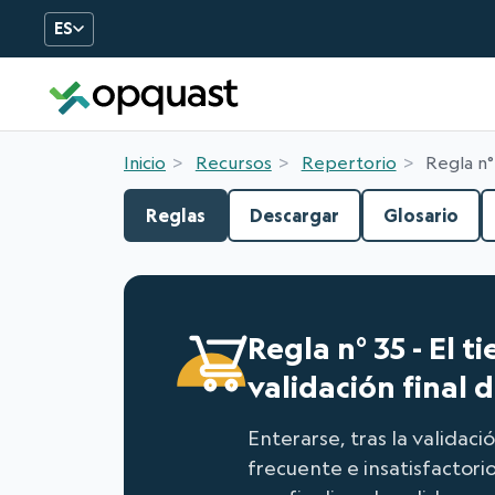
ES
Formation et certificatio
Inicio
Recursos
Repertorio
Regla n°
Reglas
Descargar
Glosario
Regla n° 35 - El 
validación final 
Enterarse, tras la valida
frecuente e insatisfactorio