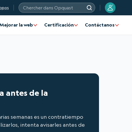
?
opos
Chercher dans Opquast
Mejorar la web
Certificación
Contáctanos
a antes de la
varias semanas es un contratiempo
lizarlos, intenta avisarles antes de