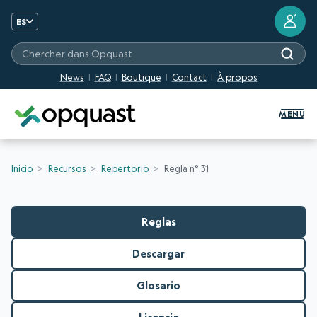
?
ES
Chercher dans Opquast
News
FAQ
Boutique
Contact
À propos
Formation et certification Quali
MENU
Inicio
Recursos
Repertorio
Regla n° 31
Reglas
Descargar
Glosario