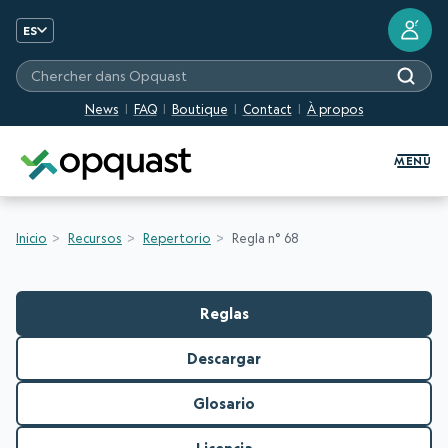
?
ES
Chercher dans Opquast
News
FAQ
Boutique
Contact
À propos
Formation et certification Quali
MENU
Inicio
Recursos
Repertorio
Regla n° 68
Reglas
Descargar
Glosario