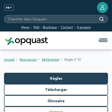
?
FR
Chercher dans Opquast
News
FAQ
Boutique
Contact
À propos
Formation et Certification Quali
MENU
Accueil
Ressources
Référentiel
Règle n° 32
Règles
Télécharger
Glossaire