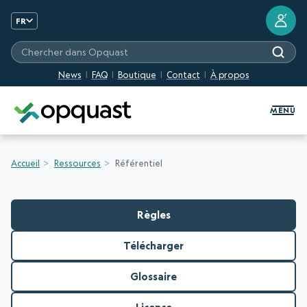
?
FR
Chercher dans Opquast
News
FAQ
Boutique
Contact
À propos
Formation et Certification Quali
MENU
Accueil
Ressources
Référentiel
Règles
Télécharger
Glossaire