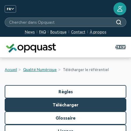
?
FR
Chercher dans Opquast
News
FAQ
Boutique
Contact
À propos
Formation et Certification Quali
MENU
Accueil
Qualité Numérique
Télécharger le référentiel
Règles
Télécharger
Glossaire