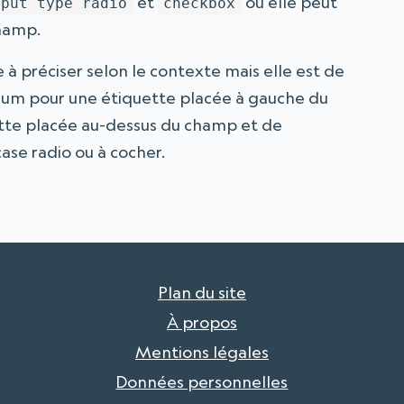
et
où elle peut
nput type radio
checkbox
champ.
à préciser selon le contexte mais elle est de
imum pour une étiquette placée à gauche du
ette placée au-dessus du champ et de
ase radio ou à cocher.
Plan du site
À propos
Mentions légales
Données personnelles