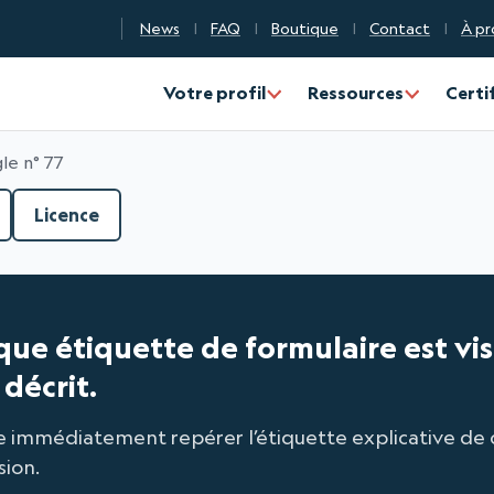
News
FAQ
Boutique
Contact
À pr
n Qualité Numérique
Votre profil
Ressources
Certi
le n° 77
Licence
aque étiquette de formulaire est v
décrit.
isse immédiatement repérer l’étiquette explicative
sion.