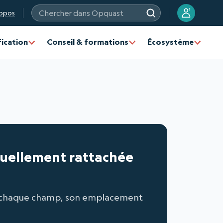
?
opos
Chercher dans Opquast
fication
Conseil & formations
Écosystème
isuellement rattachée
 de chaque champ, son emplacement