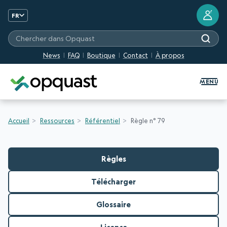
?
FR
Chercher dans Opquast
News
FAQ
Boutique
Contact
À propos
Formation et Certification Quali
MENU
Accueil
Ressources
Référentiel
Règle n° 79
Règles
Télécharger
Glossaire