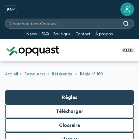
?
FR
Chercher dans Opquast
News
FAQ
Boutique
Contact
À propos
Formation et Certification Quali
MENU
Accueil
Ressources
Référentiel
Règle n° 180
Règles
Télécharger
Glossaire