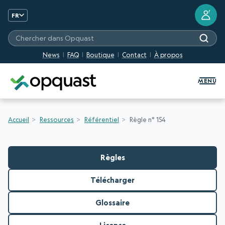
?
FR
Chercher dans Opquast
News
FAQ
Boutique
Contact
À propos
Formation et Certification Quali
MENU
Accueil
Ressources
Référentiel
Règle n° 154
Règles
Télécharger
Glossaire