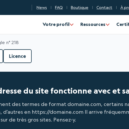
News
FAQ
Boutique
Contact
À pr
n Qualité Numérique
Votre profil
Ressources
Certi
le n° 218
Licence
adresse du site fonctionne avec et 
tement des termes de format domaine.com, certains 
 d’autres en https://domaine.com Il arrive fréquem
ur de très gros sites. Pensez-y.