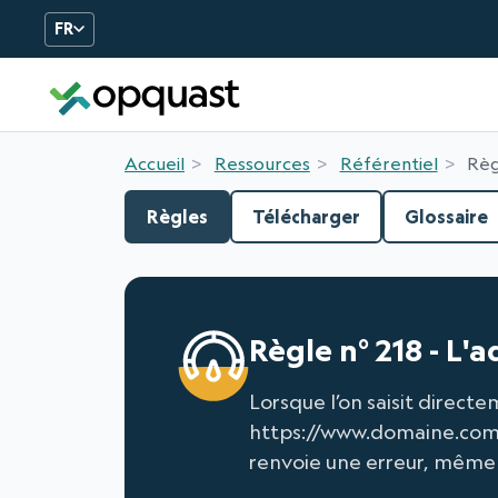
FR
Formation et Certificatio
Accueil
Ressources
Référentiel
Règ
Règles
Télécharger
Glossaire
Règle n° 218 - L'
Lorsque l’on saisit direc
https://www.domaine.com,
renvoie une erreur, même s