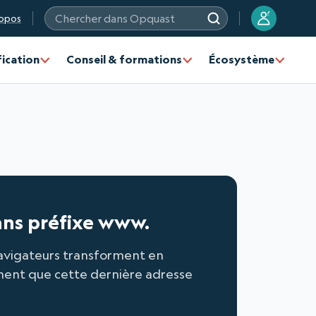
?
opos
Chercher dans Opquast
fication
Conseil & formations
Écosystème
sans préfixe www.
navigateurs transforment en
ment que cette dernière adresse