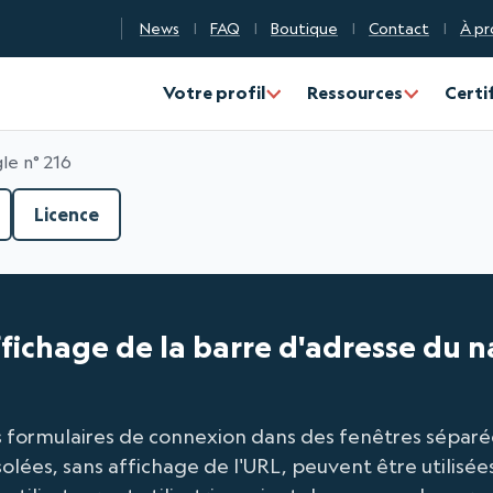
News
FAQ
Boutique
Contact
À pr
n Qualité Numérique
Votre profil
Ressources
Certi
le n° 216
Licence
affichage de la barre d'adresse du 
es formulaires de connexion dans des fenêtres séparée
solées, sans affichage de l'URL, peuvent être utilisée