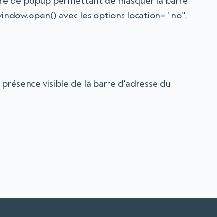
ture de popup permettant de masquer la barre
indow.open() avec les options location= "no",
 présence visible de la barre d'adresse du