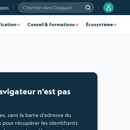
?
opos
Chercher dans Opquast
fication
Conseil & formations
Écosystème
navigateur n'est pas
s, sans la barre d’adresse du
s pour récupérer les identifiants