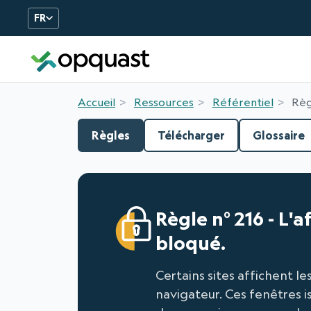
FR
Formation et Certificatio
Accueil
Ressources
Référentiel
Règ
Règles
Télécharger
Glossaire
Règle n° 216 - L'
bloqué.
Certains sites affichent l
navigateur. Ces fenêtres i