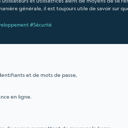
 utilisateurs et utilisatrices aient de moyens de se r
anière générale, il est toujours utile de savoir sur que
eloppement
#Sécurité
identifiants et de mots de passe,
ance en ligne.