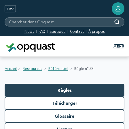
?
FR
Chercher dans Opquast
News
FAQ
Boutique
Contact
À propos
Formation et Certification Quali
MENU
Accueil
Ressources
Référentiel
Règle n° 58
Règles
Télécharger
Glossaire