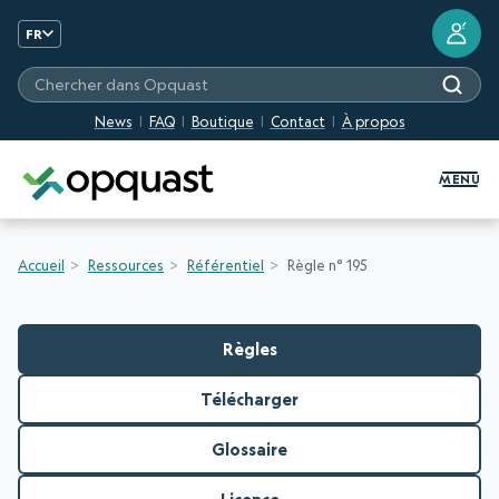
?
FR
Chercher dans Opquast
News
FAQ
Boutique
Contact
À propos
Formation et Certification Quali
MENU
Accueil
Ressources
Référentiel
Règle n° 195
Règles
Télécharger
Glossaire