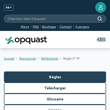
?
FR
Chercher dans Opquast
News
FAQ
Boutique
Contact
À propos
Formation et Certification Quali
MENU
Accueil
Ressources
Référentiel
Règle n° 19
Règles
Télécharger
Glossaire