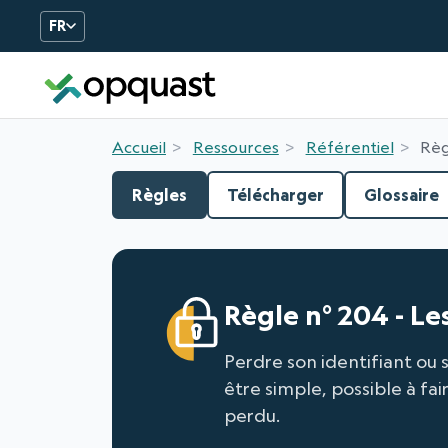
FR
Formation et Certificatio
Accueil
Ressources
Référentiel
Règ
Règles
Télécharger
Glossaire
Règle n° 204 - Le
Perdre son identifiant ou s
être simple, possible à fa
perdu.