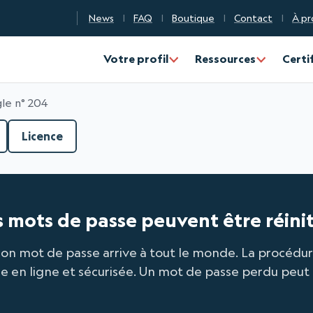
News
FAQ
Boutique
Contact
À pr
n Qualité Numérique
Votre profil
Ressources
Certi
le n° 204
Licence
s mots de passe peuvent être réiniti
on mot de passe arrive à tout le monde. La procédure à
ire en ligne et sécurisée. Un mot de passe perdu peut