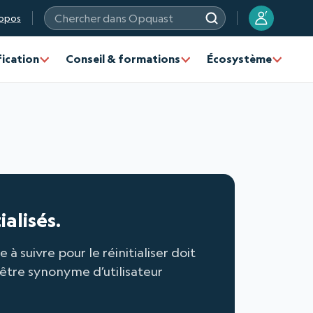
?
opos
Chercher dans Opquast
fication
Conseil & formations
Écosystème
alisés.
 suivre pour le réinitialiser doit
 être synonyme d’utilisateur